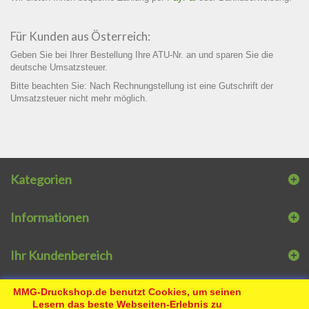
Für Kunden aus Österreich:
Geben Sie bei Ihrer Bestellung Ihre ATU-Nr. an und sparen Sie die
deutsche Umsatzsteuer.
Bitte beachten Sie: Nach Rechnungstellung ist eine Gutschrift der
Umsatzsteuer nicht mehr möglich.
Kategorien
Informationen
Ihr Kundenbereich
So erreichen Sie uns
MMG-Druckshop.de benutzt Cookies, um seinen
Lesern das beste Webseiten-Erlebnis zu